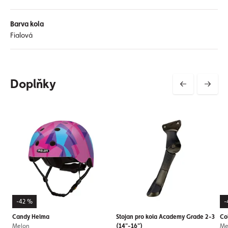
Barva kola
Fialová
Doplňky
-42 %
-
Candy Helma
Stojan pro kola Academy Grade 2-3
Co
Melon
(14"-16")
Me