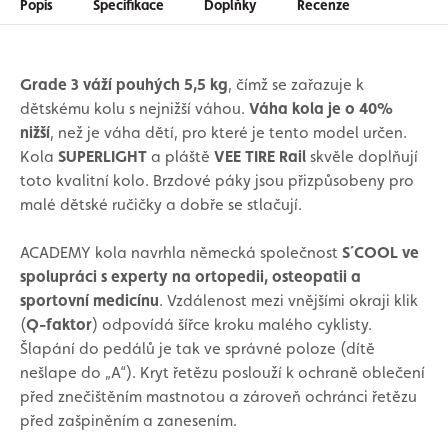
Popis
Specifikace
Doplňky
Recenze
Grade 3 váží pouhých 5,5 kg
, čímž se zařazuje k
dětskému kolu s nejnižší váhou.
Váha kola je o 40%
nižší
, než je váha dětí, pro které je tento model určen.
Kola
SUPERLIGHT
a pláště
VEE TIRE Rail
skvěle doplňují
toto kvalitní kolo. Brzdové páky jsou přizpůsobeny pro
malé dětské ručičky a dobře se stlačují.
ACADEMY kola navrhla německá společnost
S´COOL ve
spolupráci s experty na ortopedii, osteopatii a
sportovní medicínu
. Vzdálenost mezi vnějšími okraji klik
(
Q-faktor
) odpovídá šířce kroku malého cyklisty.
Šlapání do pedálů je tak ve správné poloze (dítě
nešlape do „A“). Kryt řetězu poslouží k ochraně oblečení
před znečištěním mastnotou a zároveň ochránci řetězu
před zašpiněním a zanesením.