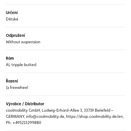
Určení
Dětské
Odpružení
Without suspension
Rám
AL tripple butted
Řazení
1s freewheel
Výrobce / Distributor
coolmobility GmbH, Ludwig-Erhard-Allee 3, 33719 Bielefeld –
GERMANY, info@coolmobility.de, https://shop.coolmobility.de/en,
Ph. +495213299880