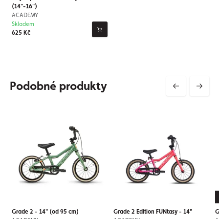
(14"-16")
ACADEMY
Skladem
625 Kč
Podobné produkty
Grade 2 - 14" (od 95 cm)
Grade 2 Edition FUNtasy - 14"
G