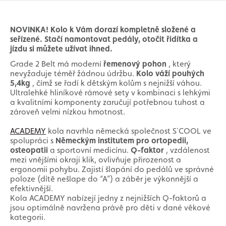
NOVINKA! Kolo k Vám dorazí kompletně složené a
seřízené. Stačí namontovat pedály, otočit řidítka a
jízdu si můžete užívat ihned.
Grade 2 Belt má moderní
řemenový pohon
, který
nevyžaduje téměř žádnou údržbu.
Kolo váží pouhých
5,4kg
, čímž se řadí k dětským kolům s nejnižší váhou.
Ultralehké hliníkové rámové sety v kombinaci s lehkými
a kvalitními komponenty zaručují potřebnou tuhost a
zároveň velmi nízkou hmotnost.
ACADEMY
kola navrhla německá společnost S´COOL ve
spolupráci s
Německým institutem pro ortopedii,
osteopatii
a sportovní medicínu.
Q-faktor
, vzdálenost
mezi vnějšími okraji klik, ovlivňuje přirozenost a
ergonomii pohybu. Zajistí šlapání do pedálů ve správné
poloze (dítě nešlape do “A”) a záběr je výkonnější a
efektivnější.
Kola ACADEMY nabízejí jedny z nejnižších Q-faktorů a
jsou optimálně navržena právě pro děti v dané věkové
kategorii.