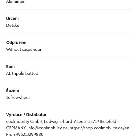
Aluminum
Určení
Dětské
Odpružení
Without suspension
Rám
AL tripple butted
Řazení
1s freewheel
Výrobce / Distributor
coolmobility GmbH, Ludwig-Erhard-Allee 3, 33719 Bielefeld –
GERMANY, info@coolmobility.de, https://shop.coolmobility.de/en,
Ph. +495213299880