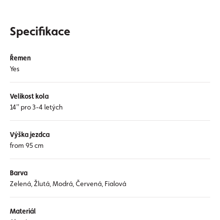
Specifikace
Řemen
Yes
Velikost kola
14'' pro 3-4 letých
Výška jezdca
from 95 cm
Barva
Zelená, Žlutá, Modrá, Červená, Fialová
Materiál