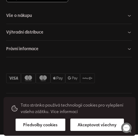
Vše o nákupu
Výhradní distribuce
Právní informace
Tato stránka používá technologii cookies pro vylepšení
Nastavení cookies
Odstoupit od smlouvy
Soukromí
vašeho zážitku.
Více informací
© 2026 Origos Group, s. r. o. - CZ. Všechny práva vyhrazené.
Vytvořil
Předvolby cookies
Akceptovat všechny