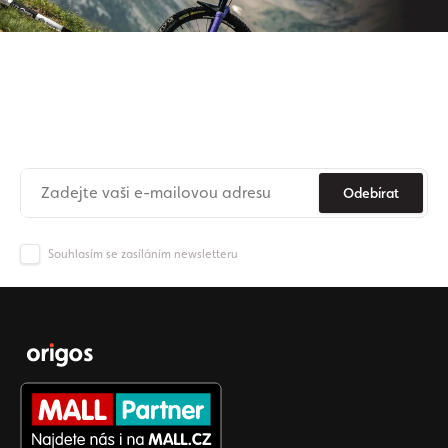
Přihlaste se k odběru našeho
newsletteru
Už nikdy nezmeškejte novinky ze světa Origos.
Odebírat
Souhlasím se zasíláním newsletteru