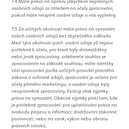
7.4 Máte právo na opravu jakýchkoli nepřesných
osobních údajů as ohledem na účely zpracování,
pokud máte neúplné osobní údaje o vás vyplněny.
7.5 Za určitých okolností máte právo na vymazání
vašich osobních údajů bez zbytečného odkladu.
Mezi tyto okolnosti patří: osobní údaje již nejsou
potřebné k účelu, pro které byly shromážděny
nebo jinak zpracovány; odeberete souhlas se
zpracováním na základě souhlasu; máte námitky
vůči zpracování podle určitých pravidel platného
zákona o ochraně údajů; zpracování je určeno pro
účely přímého marketingu; a osobní údaje byly
neoprávněně zpracovány. Existují však výjimky
práva na vymazání. Obecné výjimky platí tam, kde
je potřebné zpracování: pro uplatňování práva na
svobodu projevu a informací; dodržování zákonné
povinnosti; nebo na vznik, výkon nebo obranu
právních nároků.