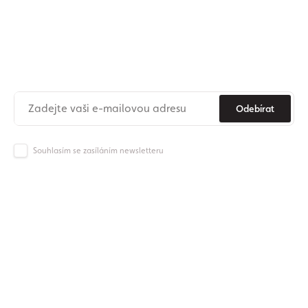
Přihlaste se k odběru našeho
newsletteru
Už nikdy nezmeškejte novinky ze světa Origos.
Odebírat
Souhlasím se zasíláním newsletteru