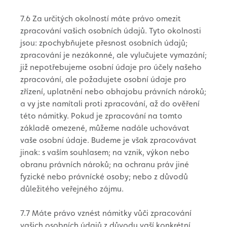
7.6 Za určitých okolností máte právo omezit
zpracování vašich osobních údajů. Tyto okolnosti
jsou: zpochybňujete přesnost osobních údajů;
zpracování je nezákonné, ale vylučujete vymazání;
již nepotřebujeme osobní údaje pro účely našeho
zpracování, ale požadujete osobní údaje pro
zřízení, uplatnění nebo obhajobu právních nároků;
a vy jste namítali proti zpracování, až do ověření
této námitky. Pokud je zpracování na tomto
základě omezené, můžeme nadále uchovávat
vaše osobní údaje. Budeme je však zpracovávat
jinak: s vaším souhlasem; na vznik, výkon nebo
obranu právních nároků; na ochranu práv jiné
fyzické nebo právnícké osoby; nebo z důvodů
důležitého veřejného zájmu.
7.7 Máte právo vznést námitky vůči zpracování
vašich osobních údajů z důvodu vaší konkrétní