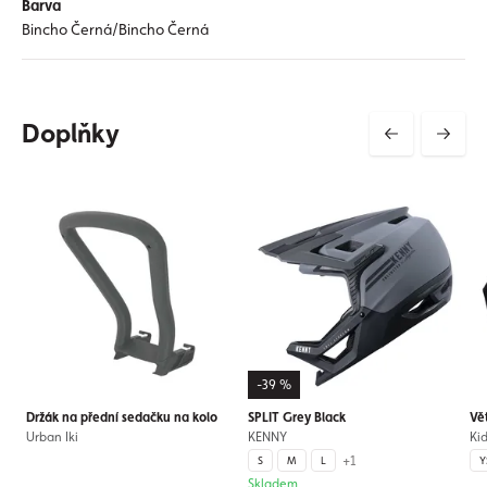
Barva
Bincho Černá/Bincho Černá
Doplňky
-39 %
Držák na přední sedačku na kolo
SPLIT Grey Black
Vě
Urban Iki
KENNY
Ki
+1
S
M
L
Y
Skladem