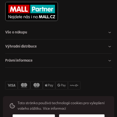
Vše o nákupu
Výhradní distribuce
Právní informace
Tato stránka používá technologii cookies pro vylepšení
vašeho zážitku.
Více informací
Nastavení cookies
Odstoupit od smlouvy
Soukromí