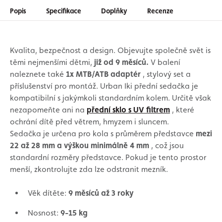
Popis
Specifikace
Doplňky
Recenze
Kvalita, bezpečnost a design. Objevujte společně svět is
těmi nejmenšími dětmi,
již od 9 měsíců.
V balení
naleznete také
1x MTB/ATB adaptér
, stylový set a
příslušenství pro montáž. Urban Iki přední sedačka je
kompatibilní s jakýmkoli standardním kolem. Určitě však
nezapomeňte ani na
přední sklo s UV filtrem
, které
ochrání dítě před větrem, hmyzem i sluncem.
Sedačka je určena pro kola s průměrem představce
mezi
22 až 28 mm a výškou minimálně 4 mm
, což jsou
standardní rozměry představce. Pokud je tento prostor
menší, zkontrolujte zda lze odstranit mezník.
Věk dítěte:
9 měsíců až 3 roky
Nosnost:
9-15 kg