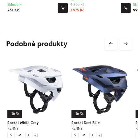
Skladem
4 895 Kč
Sk
261 Kč
2 975 Kč
99
Podobné produkty
-16 %
-16 %
Rocket White Grey
Rocket Dark Blue
R
KENNY
KENNY
K
+1
+1
S
M
L
S
M
L