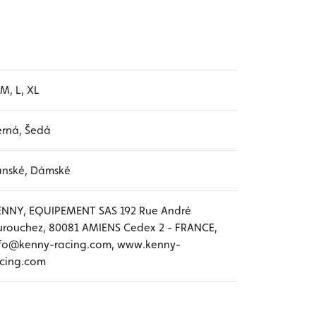
 M, L, XL
rná, Šedá
ánské, Dámské
ENNY, EQUIPEMENT SAS 192 Rue André
rouchez, 80081 AMIENS Cedex 2 - FRANCE,
nfo@kenny-racing.com, www.kenny-
acing.com