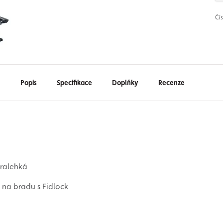
Čí
Popis
Specifikace
Doplňky
Recenze
tralehká
 na bradu s Fidlock