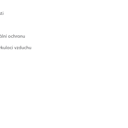
ti
ální ochranu
irkulaci vzduchu