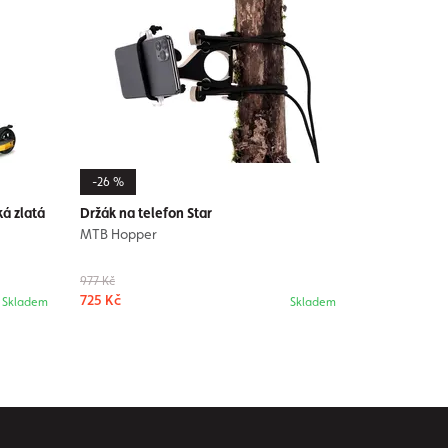
-26 %
ká zlatá
Držák na telefon Star
MTB Hopper
977 Kč
725 Kč
Skladem
Skladem