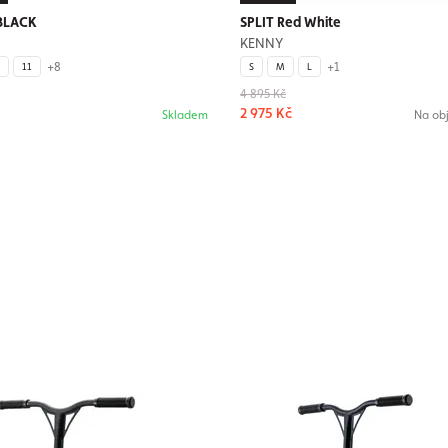
BLACK
SPLIT Red White
KENNY
+8
+1
11
S
M
L
4 895 Kč
2 975 Kč
Skladem
Na ob