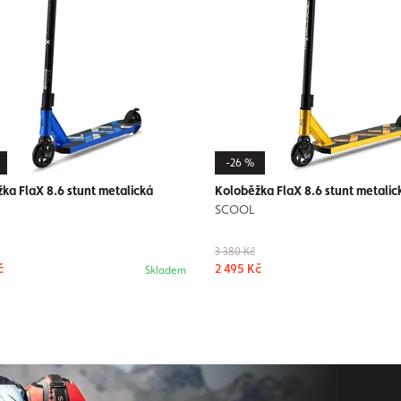
-26 %
ka FlaX 8.6 stunt metalická
Koloběžka FlaX 8.6 stunt metalic
SCOOL
3 380 Kč
č
2 495 Kč
Skladem