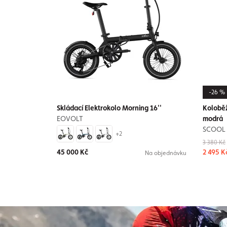
-26 %
Skládací Elektrokolo Morning 16''
Koloběž
EOVOLT
modrá
SCOOL
+2
3 380 Kč
45 000 Kč
2 495 K
Na objednávku