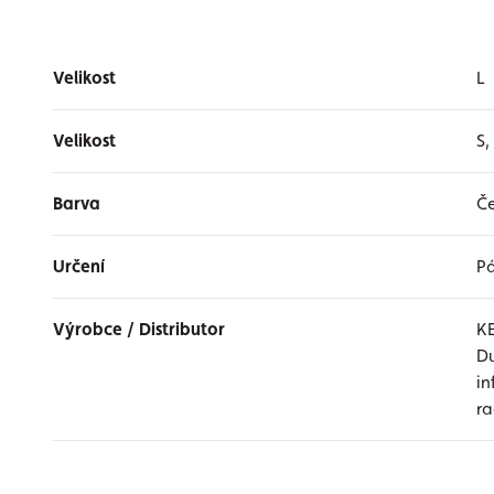
Velikost
L
Velikost
S,
Barva
Če
Určení
P
Výrobce / Distributor
K
Du
i
r