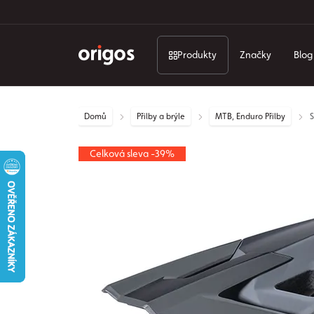
Produkty
Značky
Blog
Domů
Přilby a brýle
MTB, Enduro Přilby
S
Celková sleva -39%