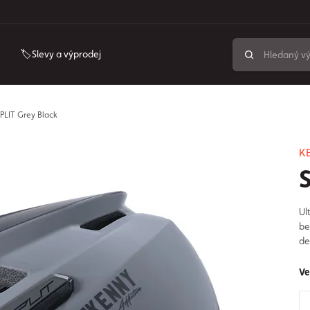
🏷️Slevy a výprodej
PLIT Grey Black
K
Ul
be
de
Ve