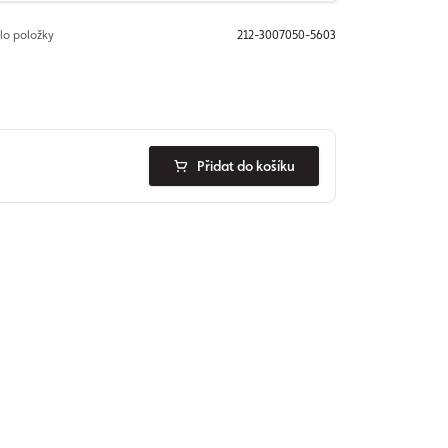
slo položky
212-3007050-5603
Přidat do košíku