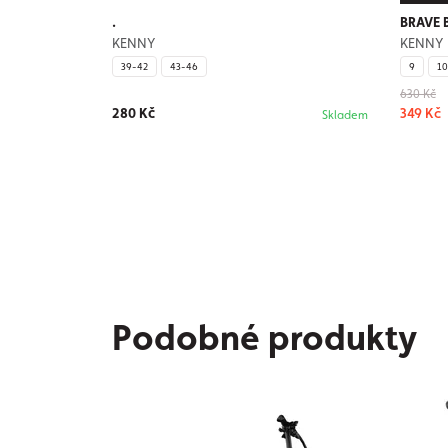
.
BRAVE 
KENNY
KENNY
39-42
43-46
9
10
630 Kč
280 Kč
349 Kč
Skladem
Podobné produkty