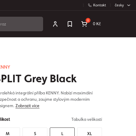
Kontakt
česky
0
0 Kč
ENNY
SPLIT Grey Black
tralehká integrální přilba KENNY. Nabízí maximální
zpečnost a ochranu, zaujme stylovým moderním
signem.
Zobrazit více
likost
Tabulka velikostí
M
S
L
XL