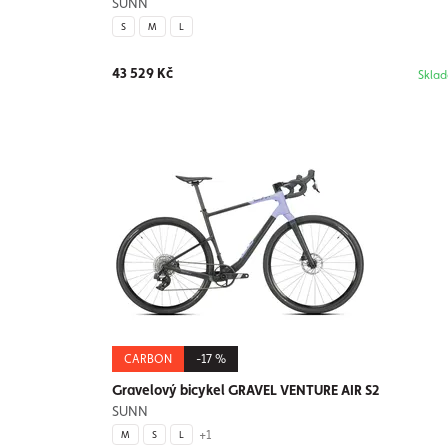
SUNN
S
M
L
43 529 Kč
Skla
CARBON
-17 %
Gravelový bicykel GRAVEL VENTURE AIR S2
SUNN
+1
M
S
L