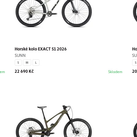
Horské kolo EXACT S1 2026
Ho
SUNN
S
S
M
L
S
22 690 Kč
20
dem
Skladem