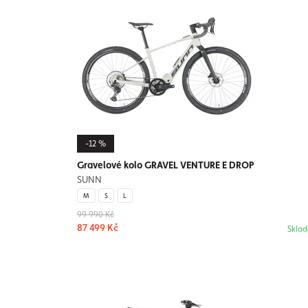
-12 %
Gravelové kolo GRAVEL VENTURE E DROP
SUNN
M
S
L
99 990 Kč
87 499 Kč
Skla