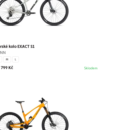
rské kolo EXACT S1
UNN
M
L
 799 Kč
Skladem