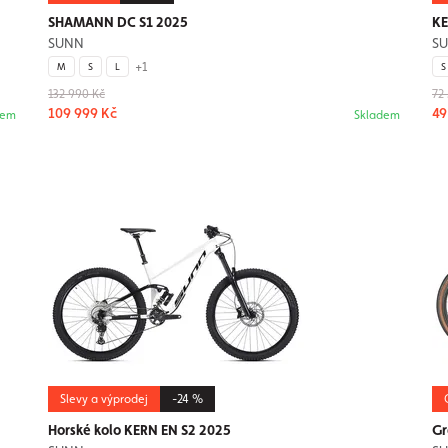
SHAMANN DC S1 2025
KE
SUNN
S
+1
M
S
L
S
132 990 Kč
72
109 999 Kč
49
dem
Skladem
Slevy a výprodej
-24 %
Horské kolo KERN EN S2 2025
Gr