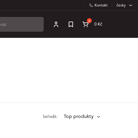
Kontakt
česky
0
0 Kč
Top produkty
Seřadit: