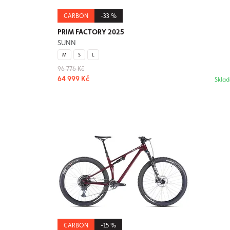
CARBON
-33 %
PRIM FACTORY 2025
SUNN
M
S
L
96 776 Kč
64 999 Kč
Skla
CARBON
-15 %