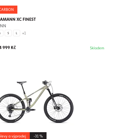
CARBON
AMANN XC FINEST
UNN
+1
M
S
L
4 999 Kč
Skladem
Slevy a výprodej
-31 %