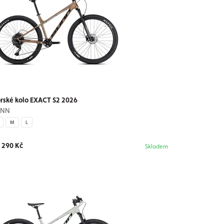
rské kolo EXACT S2 2026
UNN
M
L
 290 Kč
Skladem