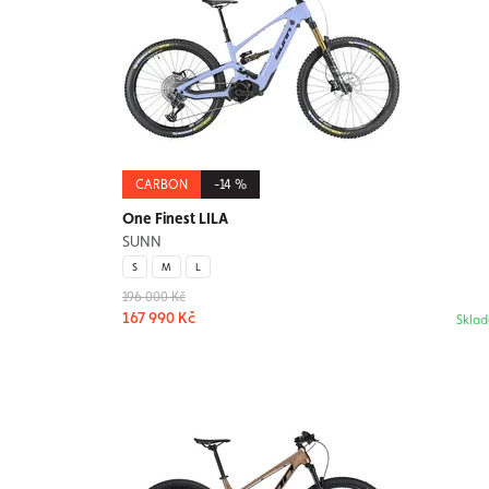
CARBON
-14 %
One Finest LILA
SUNN
S
M
L
196 000 Kč
167 990 Kč
Skla