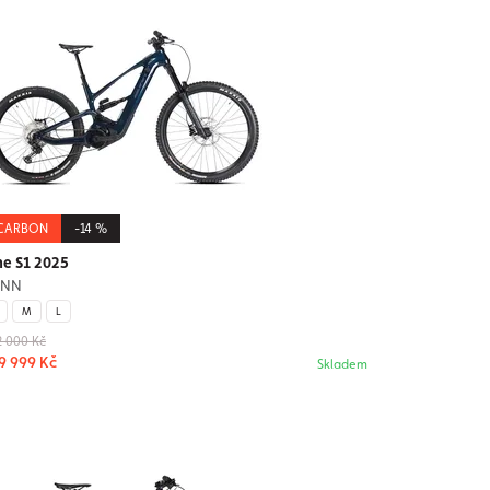
CARBON
-14 %
e S1 2025
UNN
M
L
2 000 Kč
9 999 Kč
Skladem