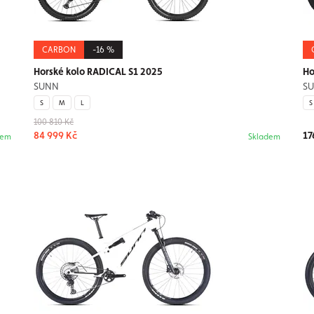
CARBON
-16 %
Horské kolo RADICAL S1 2025
Ho
SUNN
S
S
M
L
S
100 810 Kč
84 999 Kč
17
dem
Skladem