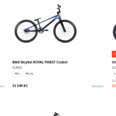
BMX bicykel ROYAL FINEST Cruiser
On
SUNN
S
PRO
PRO XL
S
16
31 549 Kč
13
dem
Skladem