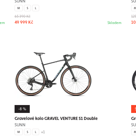
SUNN
S
M
S
L
65 390 Kč
12
49 999 Kč
10
dem
Skladem
-8 %
Gravelové kolo GRAVEL VENTURE S1 Double
Gr
SUNN
S
+1
M
S
L