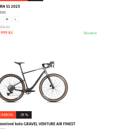
RN S1 2025
UNN
M
L
 576 Kč
 999 Kč
Skladem
CARBON
-19 %
avelové kolo GRAVEL VENTURE AIR FINEST