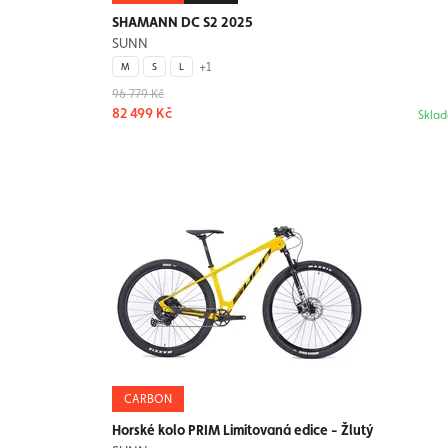
SHAMANN DC S2 2025
SUNN
+1
M
S
L
96 779 Kč
82 499 Kč
Skla
CARBON
Horské kolo PRIM Limitovaná edice - Žlutý