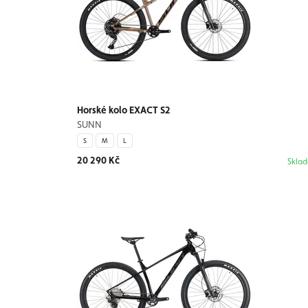
Horské kolo EXACT S2
SUNN
S
M
L
20 290 Kč
Skla