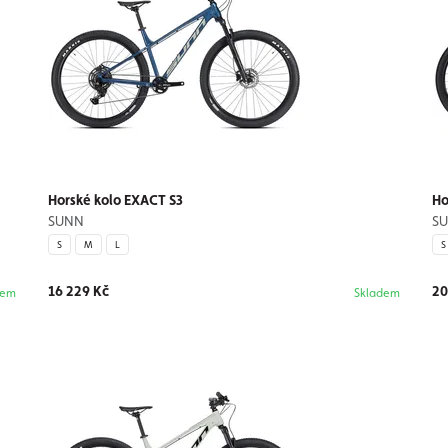
Horské kolo EXACT S3
Ho
SUNN
S
S
M
L
S
16 229 Kč
20
dem
Skladem