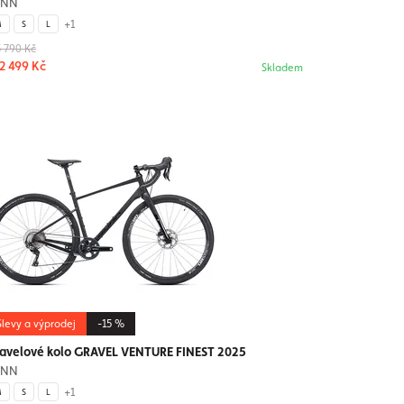
UNN
+1
M
S
L
5 790 Kč
2 499 Kč
Skladem
Slevy a výprodej
-15 %
avelové kolo GRAVEL VENTURE FINEST 2025
UNN
+1
M
S
L