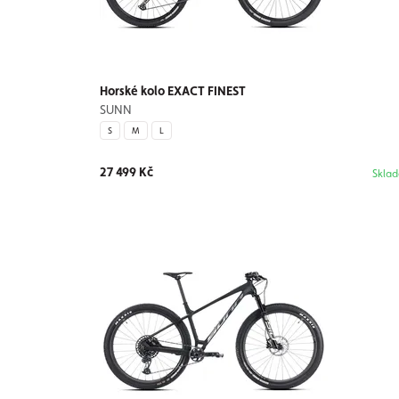
Horské kolo EXACT FINEST
SUNN
S
M
L
27 499 Kč
Skla