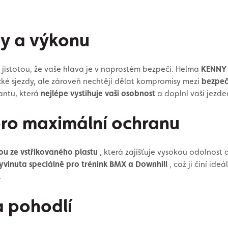
ny a výkonu
 jistotou, že vaše hlava je v naprostém bezpečí. Helma
KENNY 
nické sjezdy, ale zároveň nechtějí dělat kompromisy mezi
bezpeč
antu, která
nejlépe vystihuje vaši osobnost
a doplní vaši jezd
ro maximální ochranu
ou ze vstřikovaného plastu
, která zajišťuje vysokou odolnost 
yvinuta speciálně pro trénink BMX a Downhill
, což ji činí ide
.
a pohodlí