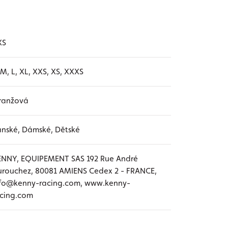
XS
 M, L, XL, XXS, XS, XXXS
ranžová
nské, Dámské, Dětské
ENNY, EQUIPEMENT SAS 192 Rue André
rouchez, 80081 AMIENS Cedex 2 - FRANCE,
nfo@kenny-racing.com, www.kenny-
acing.com