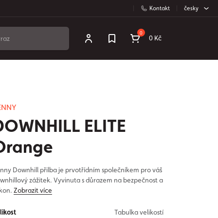
Kontakt
česky
0
0 Kč
ENNY
DOWNHILL ELITE
Orange
nny Downhill přilba je prvotřídním společníkem pro váš
wnhillový zážitek. Vyvinuta s důrazem na bezpečnost a
kon.
Zobrazit více
likost
Tabulka velikostí