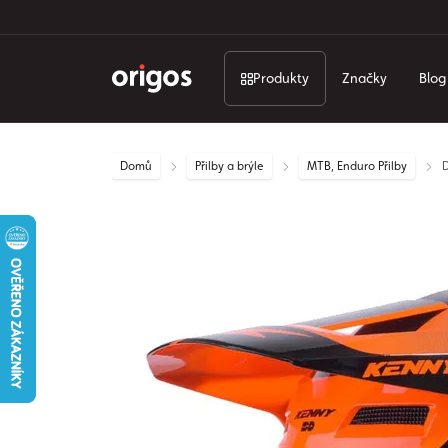
Produkty
Značky
Blog
Domů
Přilby a brýle
MTB, Enduro Přilby
D