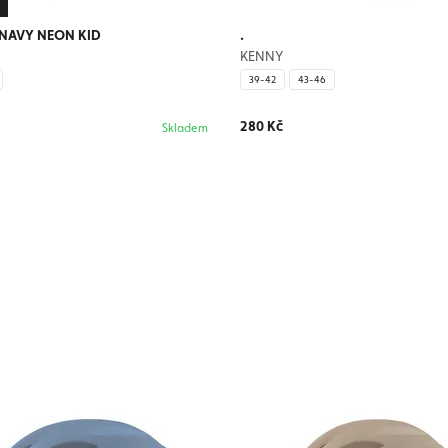
NAVY NEON KID
.
KENNY
39-42
43-46
280 Kč
Skladem