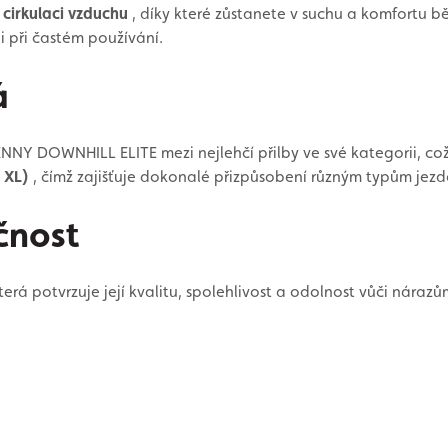
 cirkulaci vzduchu
, díky které zůstanete v suchu a komfortu b
i při častém používání.
á
NNY DOWNHILL ELITE mezi nejlehčí přilby ve své kategorii, což o
 XL)
, čímž zajišťuje dokonalé přizpůsobení různým typům jezd
čnost
terá potvrzuje její kvalitu, spolehlivost a odolnost vůči nárazů