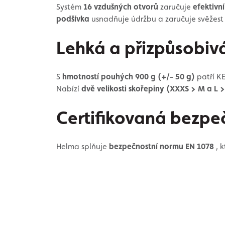
Systém
16 vzdušných otvorů
zaručuje
efektivní
podšívka
usnadňuje údržbu a zaručuje svěžest 
Lehká a přizpůsobiv
S
hmotností pouhých 900 g (+/- 50 g)
patří KE
Nabízí
dvě velikosti skořepiny (XXXS > M a L >
Certifikovaná bezpe
Helma splňuje
bezpečnostní normu EN 1078
, k