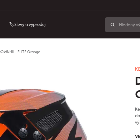
🏷️Slevy a výprodej
OWNHILL ELITE Orange
K
Ke
do
vý
Ve