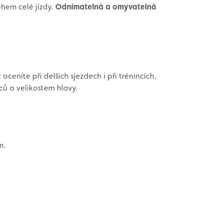
ěhem celé jízdy.
Odnímatelná a omyvatelná
ceníte při delších sjezdech i při trénincích.
ců a velikostem hlavy.
m.