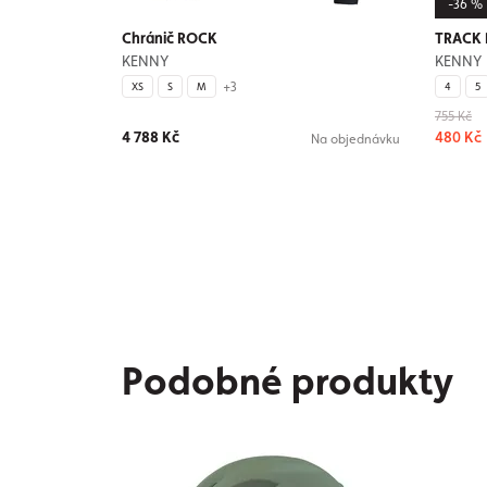
-36 %
Chránič ROCK
TRACK 
KENNY
KENNY
+3
XS
S
M
4
5
755 Kč
4 788 Kč
480 Kč
Na objednávku
Podobné produkty