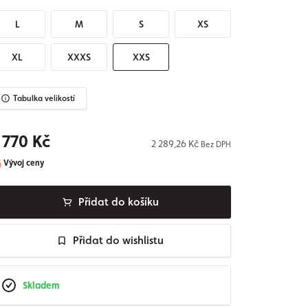
L
M
S
XS
XL
XXXS
XXS
Tabulka velikostí
 770 Kč
2 289,26 Kč
Bez DPH
Vývoj ceny
Přidat do košíku
Přidat do wishlistu
Skladem