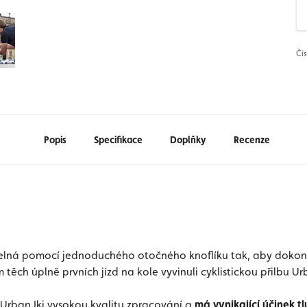
Čí
Popis
Specifikace
Doplňky
Recenze
elná pomocí jednoduchého otočného knoflíku tak, aby dokonal
 těch úplně prvních jízd na kole vyvinuli cyklistickou přilbu U
 Urban Iki vysokou kvalitu zpracování a
má vynikající účinek t