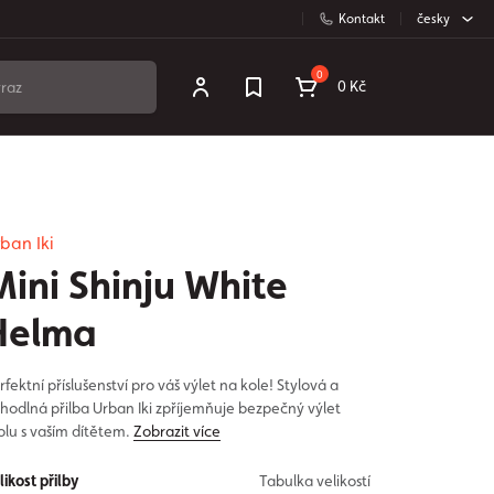
Kontakt
česky
0
0 Kč
ban Iki
Mini Shinju White
Helma
rfektní příslušenství pro váš výlet na kole! Stylová a
hodlná přilba Urban Iki zpříjemňuje bezpečný výlet
olu s vaším dítětem.
Zobrazit více
likost přilby
Tabulka velikostí