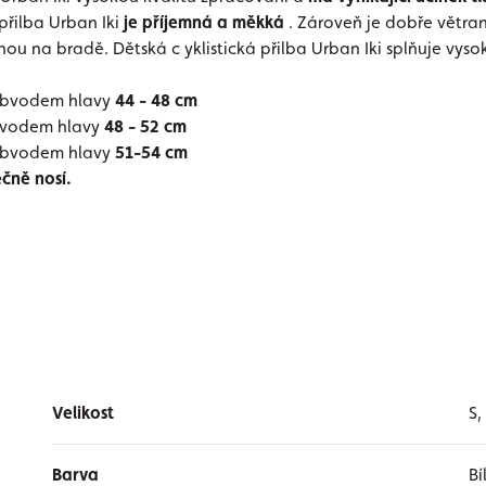
 přilba Urban Iki
je příjemná a měkká
. Zároveň je dobře větra
nou na bradě. Dětská c
yklistická přilba Urban Iki splňuje vy
 obvodem hlavy
44 - 48 cm
obvodem hlavy
48 - 52 cm
 obvodem hlavy
51-54 cm
čně nosí.
Velikost
S,
Barva
Bí