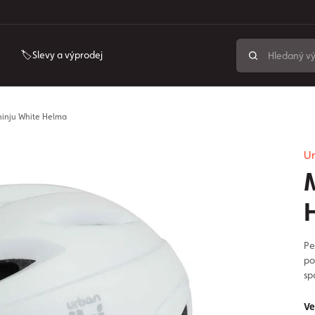
🏷️Slevy a výprodej
hinju White Helma
Ur
Pe
po
sp
Ve