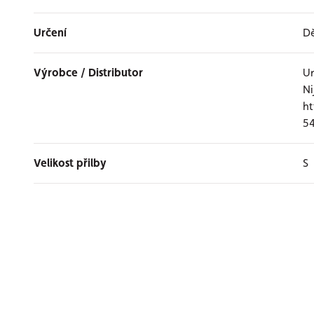
Určení
D
Výrobce / Distributor
Ur
Ni
ht
54
Velikost přilby
S