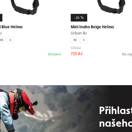
-26 %
ji Blue Helma
Mini Inaho Beige Helma
i
Urban Iki
XS
S
XS
S
975 Kč
725 Kč
Skladem
Na ob
Přihlas
našeho