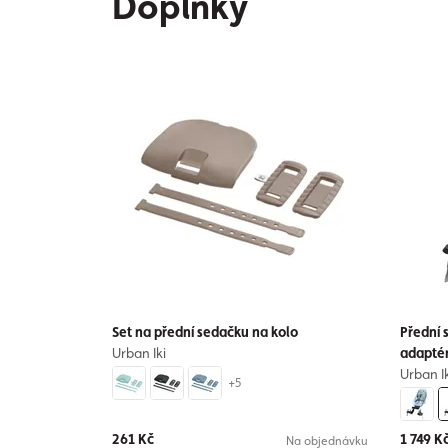
Doplňky
Set na přední sedačku na kolo
Přední
Urban Iki
adapté
Urban Ik
+5
261 Kč
1 749 K
Na objednávku