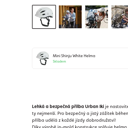
Mini Shinju White Helma
Skladem
Lehká a bezpečná přilba Urban Iki
je nastavit
ty nejmenší. Pro bezpečný a jistý zážitek během
přilba udělá z každé jízdy dobrodružství!
Díky výrobě in-mold konstrukce splňuje helma