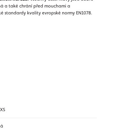
ná a také chrání před mouchami a
soké standardy kvality evropské normy EN1078.
 XS
lá