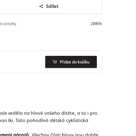
Sdílet
slo položky
214836
Přidat do košíku
e seděla na hlavě vašeho dítěte, a to i pro
rban Iki. Tato pohodlná dětská cyklistická
lumení nárazů.
Všechny části hlavy jsou dobře