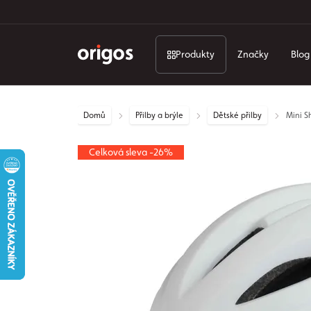
Produkty
Značky
Blog
Domů
Přilby a brýle
Dětské přilby
Mini S
Celková sleva -26%