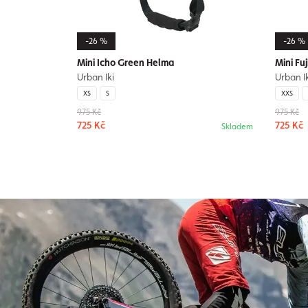
-26 %
-26 %
Mini Icho Green Helma
Mini Fu
Urban Iki
Urban Ik
XS
S
XXS
975 Kč
975 Kč
725 Kč
725 Kč
Skladem