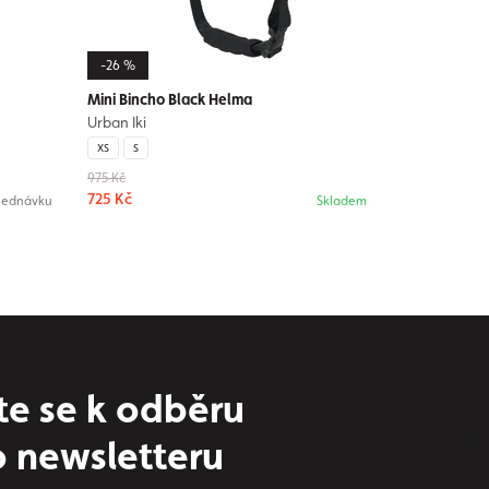
-26 %
Mini Bincho Black Helma
Urban Iki
XS
S
975 Kč
725 Kč
jednávku
Skladem
te se k odběru
 newsletteru