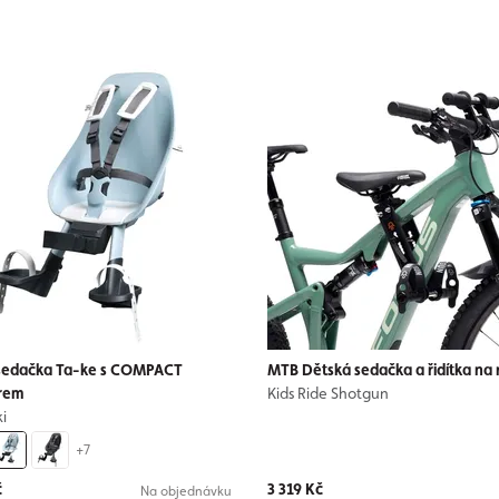
 sedačka Ta-ke s COMPACT
MTB Dětská sedačka a řidítka na
rem
Kids Ride Shotgun
i
+7
č
3 319 Kč
Na objednávku