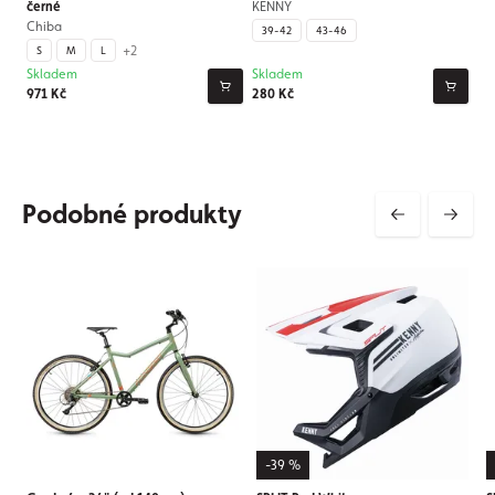
černé
KENNY
Chiba
39-42
43-46
+2
S
M
L
Skladem
Skladem
971 Kč
280 Kč
Podobné produkty
-39 %