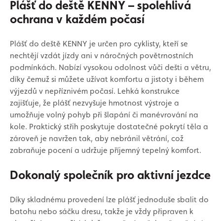
Plášť do deště KENNY – spolehlivá
ochrana v každém počasí
Plášť do deště KENNY je určen pro cyklisty, kteří se
nechtějí vzdát jízdy ani v náročných povětrnostních
podmínkách. Nabízí vysokou odolnost vůči dešti a větru,
díky čemuž si můžete užívat komfortu a jistoty i během
výjezdů v nepříznivém počasí. Lehká konstrukce
zajišťuje, že plášť nezvyšuje hmotnost výstroje a
umožňuje volný pohyb při šlapání či manévrování na
kole. Praktický střih poskytuje dostatečné pokrytí těla a
zároveň je navržen tak, aby nebránil větrání, což
zabraňuje pocení a udržuje příjemný tepelný komfort.
Dokonalý společník pro aktivní jezdce
Díky skladnému provedení lze plášť jednoduše sbalit do
batohu nebo sáčku dresu, takže je vždy připraven k