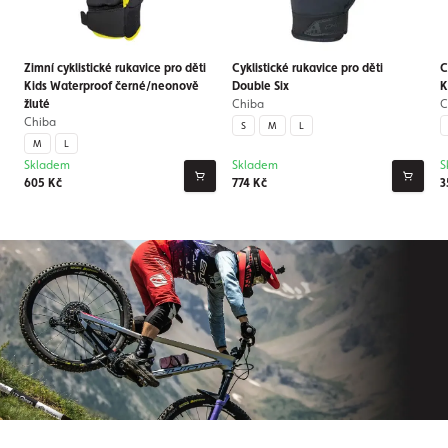
Zimní cyklistické rukavice pro děti
Cyklistické rukavice pro děti
C
Kids Waterproof černé/neonově
Double Six
K
žluté
Chiba
C
Chiba
S
M
L
M
L
Skladem
Skladem
S
605 Kč
774 Kč
3