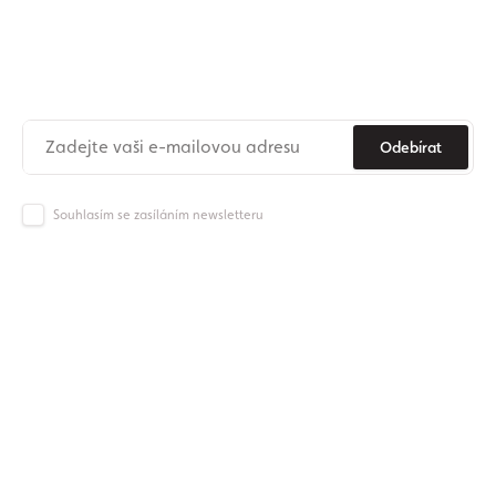
Přihlaste se k odběru našeho
newsletteru
Už nikdy nezmeškejte novinky ze světa Origos.
Odebírat
Souhlasím se zasíláním newsletteru