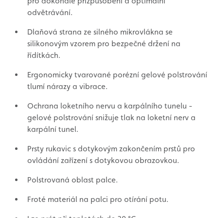
pro dokonalé přizpůsobení a optimální
odvětrávání.
Dlaňová strana ze silného mikrovlákna se
silikonovým vzorem pro bezpečné držení na
řídítkách.
Ergonomicky tvarované porézní gelové polstrování
tlumí nárazy a vibrace.
Ochrana loketního nervu a karpálního tunelu -
gelové polstrování snižuje tlak na loketní nerv a
karpální tunel.
Prsty rukavic s dotykovým zakončením prstů pro
ovládání zařízení s dotykovou obrazovkou.
Polstrovaná oblast palce.
Froté materiál na palci pro otírání potu.