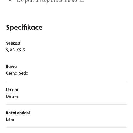
Lze prát při teplotách do 30 °C.
Specifikace
Velikost
S, XS, XS-S
Barva
Černá, Šedá
Určení
Dětské
Roční období
letní