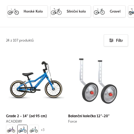
Horské Kolo
Silniční kolo
Gravel
Filtr
24 z 107 produktů
Grade 2 - 14" (od 95 cm)
Balanční kolečka 12"-20"
ACADEMY
Force
+3