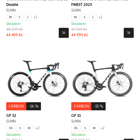
Double
FINEST 2025
SUNN
SUNN
+1
+1
M
S
L
M
S
L
Skladem
Skladem
48 299 Kč
52 920 Kč
44 499 Kč
44 999 Kč
CARBON
-16 %
CARBON
-15 %
GP S2
GP S1
SUNN
SUNN
+2
+2
XS
S
M
XS
S
M
Skladem
Skladem