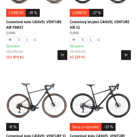
CARBON
-19 %
CARBON
-17 %
Gravelové kolo GRAVEL VENTURE
Gravelový bicykel GRAVEL VENTURE
AIR FINEST
AIR S2
SUNN
SUNN
+1
+1
M
S
L
M
S
L
Skladem
Skladem
125 790 Kč
74 990 Kč
102 499 Kč
62 229 Kč
-8 %
Slevy a výprodej
-15 %
Gravelové kolo GRAVEL VENTURE S1
Gravelové kolo GRAVEL VENTURE