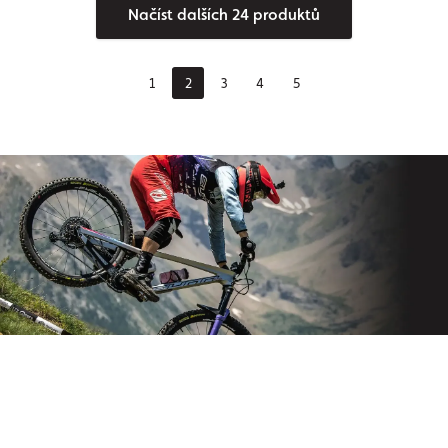
Načíst dalších 24 produktů
1
2
3
4
5
Přihlaste se k odběru našeho
newsletteru
Už nikdy nezmeškejte novinky ze světa Origos.