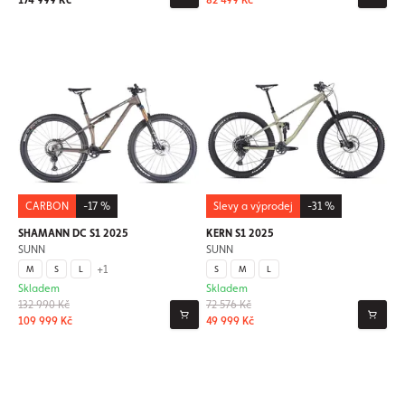
174 999 Kč
82 499 Kč
CARBON
-17 %
Slevy a výprodej
-31 %
SHAMANN DC S1 2025
KERN S1 2025
SUNN
SUNN
+1
M
S
L
S
M
L
Skladem
Skladem
132 990 Kč
72 576 Kč
109 999 Kč
49 999 Kč