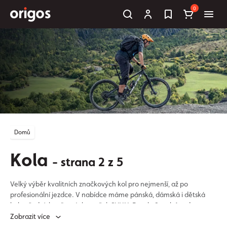
0
Domů
Kola
- strana 2 z 5
Velký výběr kvalitních značkových kol pro nejmenší, až po
profesionální jezdce. V nabídce máme pánská, dámská i dětská
kola předních světových značek SUNN, Eovolt, Scool, Academy,
Frog.
Zobrazit více