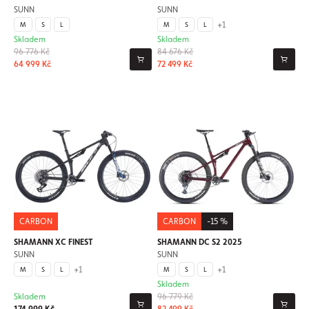
SUNN
SUNN
+1
M
S
L
M
S
L
Skladem
Skladem
96 776 Kč
84 676 Kč
64 999 Kč
72 499 Kč
CARBON
CARBON
-15 %
SHAMANN XC FINEST
SHAMANN DC S2 2025
SUNN
SUNN
+1
+1
M
S
L
M
S
L
Skladem
Skladem
96 779 Kč