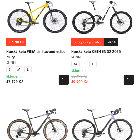
CARBON
Slevy a výprodej
-24 %
Horské kolo PRIM Limitovaná edice -
Horské kolo KERN EN S2 2025
Žlutý
SUNN
SUNN
M
S
L
S
M
L
Skladem
Skladem
65 390 Kč
43 529 Kč
49 999 Kč