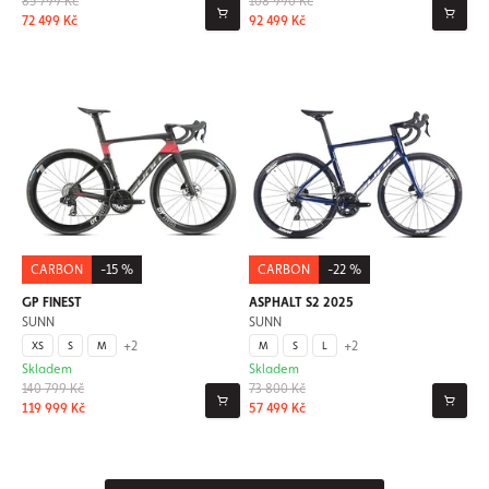
85 799 Kč
108 990 Kč
72 499 Kč
92 499 Kč
CARBON
-15 %
CARBON
-22 %
GP FINEST
ASPHALT S2 2025
SUNN
SUNN
+2
+2
XS
S
M
M
S
L
Skladem
Skladem
140 799 Kč
73 800 Kč
119 999 Kč
57 499 Kč