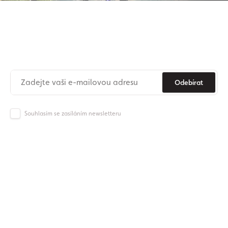
Přihlaste se k odběru našeho
newsletteru
Už nikdy nezmeškejte novinky ze světa Origos.
Odebírat
Souhlasím se zasíláním newsletteru