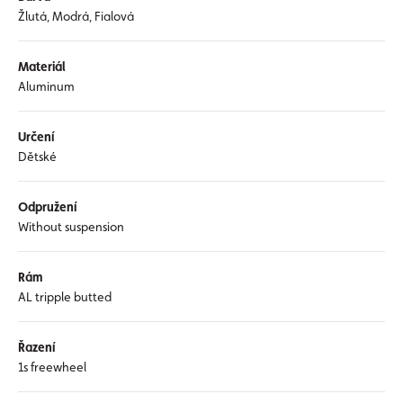
Žlutá, Modrá, Fialová
Materiál
Aluminum
Určení
Dětské
Odpružení
Without suspension
Rám
AL tripple butted
Řazení
1s freewheel