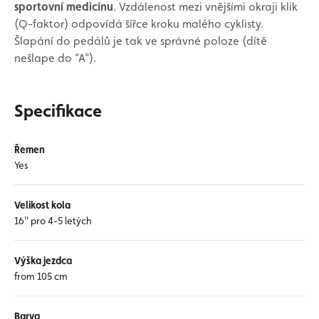
sportovní medicínu
. Vzdálenost mezi vnějšími okraji klik
(Q-faktor) odpovídá šířce kroku malého cyklisty.
Šlapání do pedálů je tak ve správné poloze (dítě
nešlape do “A”).
Specifikace
Řemen
Yes
Velikost kola
16'' pro 4-5 letých
Výška jezdca
from 105 cm
Barva