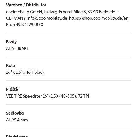
Výrobce / Distributor
coolmobility GmbH, Ludwig-Erhard-Allee 3, 33719 Bielefeld –
GERMANY, info@coolmobility.de, https://shop.coolmobility.de/en,
Ph. +495213299880
Brzdy
AL V-BRAKE
Kola
16" x 1,5" x 16H black
Pláště
VEE TIRE Speedster 16"x1,50 (40-305), 72 TPI
Sedlovka
AL 25,4 mm