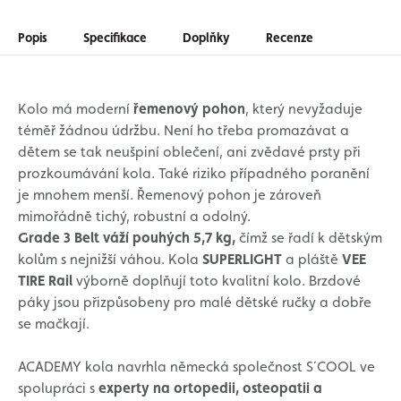
Popis
Specifikace
Doplňky
Recenze
Kolo má moderní
řemenový pohon
, který nevyžaduje
téměř žádnou údržbu. Není ho třeba promazávat a
dětem se tak neušpiní oblečení, ani zvědavé prsty při
prozkoumávání kola. Také riziko případného poranění
je mnohem menší. Řemenový pohon je zároveň
mimořádně tichý, robustní a odolný.
Grade 3 Belt váží pouhých 5,7 kg,
čímž se řadí k dětským
kolům s nejnižší váhou. Kola
SUPERLIGHT
a pláště
VEE
TIRE Rail
výborně doplňují toto kvalitní kolo. Brzdové
páky jsou přizpůsobeny pro malé dětské ručky a dobře
se mačkají.
ACADEMY kola navrhla německá společnost S´COOL ve
spolupráci s
experty na ortopedii, osteopatii a