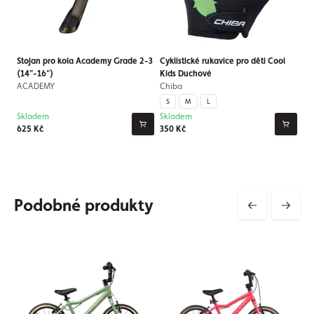
Stojan pro kola Academy Grade 2-3
Cyklistické rukavice pro děti Cool
(14"-16")
Kids Duchové
ACADEMY
Chiba
S
M
L
Skladem
Skladem
625 Kč
350 Kč
Podobné produkty