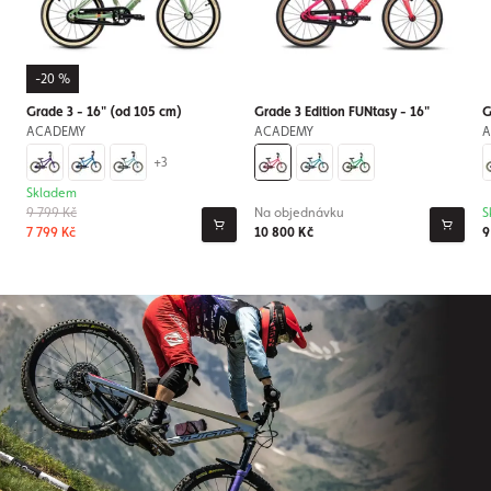
-20 %
Grade 3 - 16" (od 105 cm)
Grade 3 Edition FUNtasy - 16"
G
ACADEMY
ACADEMY
A
+3
Skladem
9 799 Kč
Na objednávku
S
7 799 Kč
10 800 Kč
9