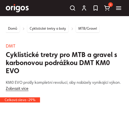
0
Domů
Cyklistické tretry a boty
MTB/Gravel
DMT
Cyklistické tretry pro MTB a gravel s
karbonovou podrážkou DMT KM0
EVO
KM0 EVO prošly kompletní revolucí, aby nabízely vynikající výkon.
Zobrazit více
Celková sleva -29%