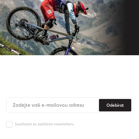
Přihlaste se k odběru našeho
newsletteru
Už nikdy nezmeškejte novinky ze světa Origos.
Odebírat
Souhlasím se zasíláním newsletteru