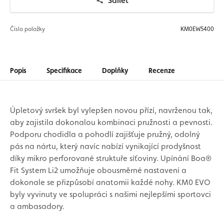
Sdílet
Číslo položky
KM0EW5400
Popis
Specifikace
Doplňky
Recenze
Úpletový svršek byl vylepšen novou přízí, navrženou tak,
aby zajistila dokonalou kombinaci pružnosti a pevnosti.
Podporu chodidla a pohodlí zajišťuje pružný, odolný
pás na nártu, který navíc nabízí vynikající prodyšnost
díky mikro perforované struktuře síťoviny. Upínání Boa®
Fit System Li2 umožňuje obousměrné nastavení a
dokonale se přizpůsobí anatomii každé nohy. KM0 EVO
byly vyvinuty ve spolupráci s našimi nejlepšími sportovci
a ambasadory.