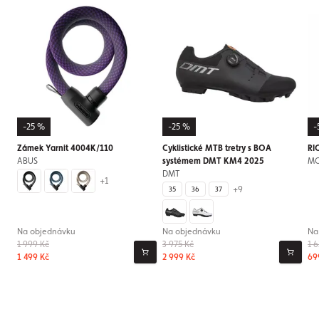
-25 %
-25 %
-
Zámek Yarnit 4004K/110
Cyklistické MTB tretry s BOA
RI
ABUS
systémem DMT KM4 2025
M
DMT
+1
+9
35
36
37
Na objednávku
Na objednávku
Na
1 999 Kč
3 975 Kč
1 
1 499 Kč
2 999 Kč
69