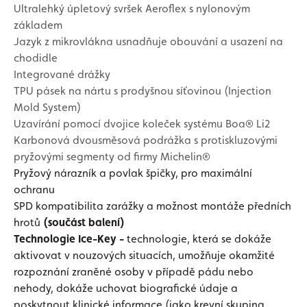
Ultralehký úpletový svršek Aeroflex s nylonovým
základem
Jazyk z mikrovlákna usnadňuje obouvání a usazení na
chodidle
Integrované drážky
TPU pásek na nártu s prodyšnou síťovinou (Injection
Mold System)
Uzavírání pomocí dvojice koleček systému Boa® Li2
Karbonová dvousměsová podrážka s protiskluzovými
pryžovými segmenty od firmy Michelin®
Pryžový nárazník a povlak špičky, pro maximální
ochranu
SPD kompatibilita zarážky a možnost montáže předních
hrotů
(součást balení)
Technologie Ice-Key -
technologie, která se dokáže
aktivovat v nouzových situacích, umožňuje okamžité
rozpoznání zraněné osoby v případě pádu nebo
nehody, dokáže uchovat biografické údaje a
poskytnout klinické informace (jako krevní skupina,