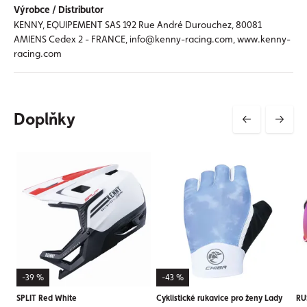
Výrobce / Distributor
KENNY, EQUIPEMENT SAS 192 Rue André Durouchez, 80081
AMIENS Cedex 2 - FRANCE, info@kenny-racing.com, www.kenny-
racing.com
Doplňky
-39 %
-43 %
SPLIT Red White
Cyklistické rukavice pro ženy Lady
RU