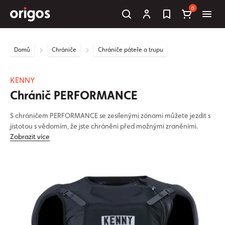
0
Domů
Chrániče
Chrániče páteře a trupu
KENNY
Chránič PERFORMANCE
S chráničem PERFORMANCE se zesílenými zónami můžete jezdit s
jistotou s vědomím, že jste chráněni před možnými zraněními.
Zobrazit více