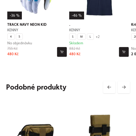
-36 %
-46 %
TRACK NAVY NEON KID
.
Kr
KENNY
KENNY
KE
+2
4
5
S
M
L
2
Na objednávku
Skladem
755 Kč
882 Kč
Na
480 Kč
480 Kč
2 
Podobné produkty