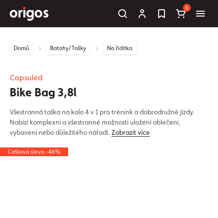
0
Domů
Batohy/Tašky
Na řídítka
Capsuled
Bike Bag 3,8l
Všestranná taška na kolo 4 v 1 pro trénink a dobrodružné jízdy.
Nabízí komplexní a všestranné možnosti uložení oblečení,
vybavení nebo důležitého nářadí.
Zobrazit více
Celková sleva -46%