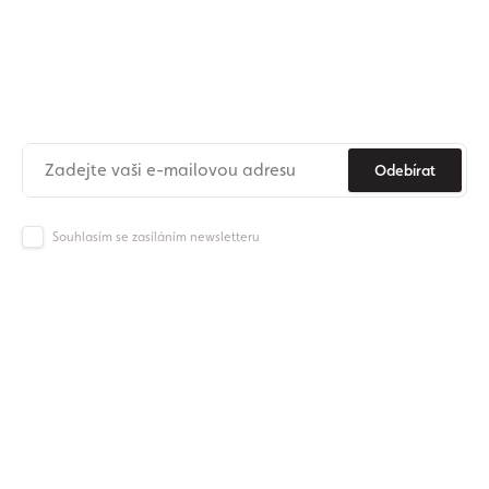
Přihlaste se k odběru našeho
newsletteru
Už nikdy nezmeškejte novinky ze světa Origos.
Odebírat
Souhlasím se zasíláním newsletteru