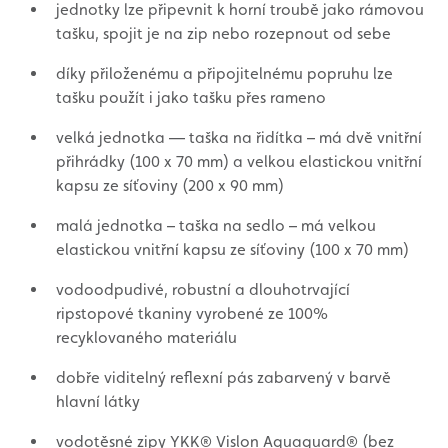
jednotky lze připevnit k horní troubě jako rámovou
tašku, spojit je na zip nebo rozepnout od sebe
díky přiloženému a připojitelnému popruhu lze
tašku použít i jako tašku přes rameno
velká jednotka — taška na řidítka – má dvě vnitřní
přihrádky (100 x 70 mm) a velkou elastickou vnitřní
kapsu ze síťoviny (200 x 90 mm)
malá jednotka – taška na sedlo – má velkou
elastickou vnitřní kapsu ze síťoviny (100 x 70 mm)
vodoodpudivé, robustní a dlouhotrvající
ripstopové tkaniny vyrobené ze 100%
recyklovaného materiálu
dobře viditelný reflexní pás zabarvený v barvě
hlavní látky
vodotěsné zipy YKK® Vislon Aquaguard® (bez