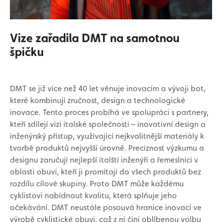
Vize zařadila DMT na samotnou
špičku
DMT se již více než 40 let věnuje inovacím a vývoji bot,
které kombinují zručnost, design a technologické
inovace. Tento proces probíhá ve spolupráci s partnery,
kteří sdílejí vizi italské společnosti – inovativní design a
inženýrský přístup, využívající nejkvalitnější materiály k
tvorbě produktů nejvyšší úrovně. Preciznost výzkumu a
designu zaručují nejlepší italští inženýři a řemeslníci v
oblasti obuvi, kteří ji promítají do všech produktů bez
rozdílu cílové skupiny. Proto DMT může každému
cyklistovi nabídnout kvalitu, která splňuje jeho
očekávání. DMT neustále posouvá hranice inovací ve
výrobě cyklistické obuvi, což z ní činí oblíbenou volbu