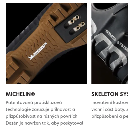
MICHELIN®
SKELETON SY
Patentovaná protiskluzová
Inovativní kostro
technologie zaručuje přilnavost a
vrchní část boty.
přizpůsobivost na různých površích.
přizpůsobení a pe
Dezén je navržen tak, aby poskytoval