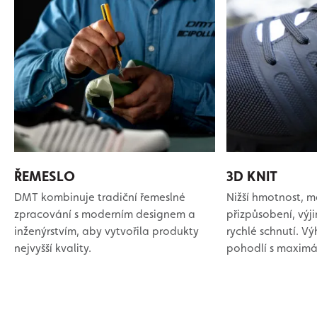
ŘEMESLO
3D KNIT
DMT kombinuje tradiční řemeslné
Nižší hmotnost, m
zpracování s moderním designem a
přizpůsobení, vý
inženýrstvím, aby vytvořila produkty
rychlé schnutí. Vý
nejvyšší kvality.
pohodlí s maximá