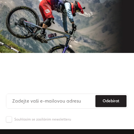
Přihlaste se k odběru našeho
newsletteru
Už nikdy nezmeškejte novinky ze světa Origos.
Odebírat
Souhlasím se zasíláním newsletteru