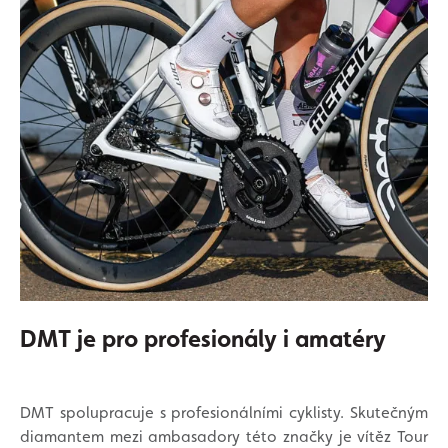
DMT je pro profesionály i amatéry
DMT spolupracuje s profesionálními cyklisty. Skutečným
diamantem mezi ambasadory této značky je vítěz Tour