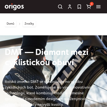
0
Domů
Značky
DMT — Diamant mezi
cyklistickou obuví
Italská značka DMT se specializuje na výrobu
cyklistických bot. Zaměřuje se na vývoj inovativních
technologií, které kombinují tradiční řemeslné
zpracování s moderním designem a inženýrstvím, aby
vytvořila produkty nejvyšší kvality.