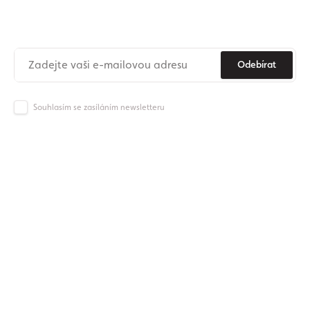
Už nikdy nezmeškejte novinky ze světa Origos.
Odebírat
Souhlasím se zasíláním newsletteru