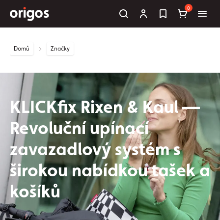
0
Domů
Značky
KLICKfix Rixen & Kaul —
Revoluční upínací
zavazadlový systém s
širokou nabídkou tašek a
košíků