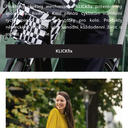
Praktický závěsný mechanismus KLICKfix patentovaný
společností Rixen & Kaul přináší cyklistům variabilní
rychloupínací systém na tašky pro kola. Produkty
německého výrobce vám usnadní každodenní život a
radost z jízdy na kole.
KLICKfix