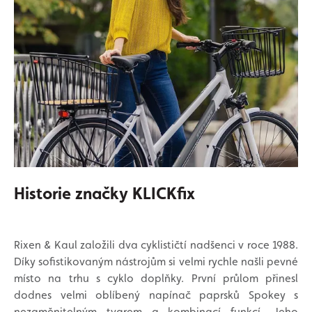
Historie značky KLICKfix
Rixen & Kaul založili dva cyklističtí nadšenci v roce 1988.
Díky sofistikovaným nástrojům si velmi rychle našli pevné
místo na trhu s cyklo doplňky. První průlom přinesl
dodnes velmi oblíbený napínač paprsků Spokey s
nezaměnitelným tvarem a kombinací funkcí. Jeho