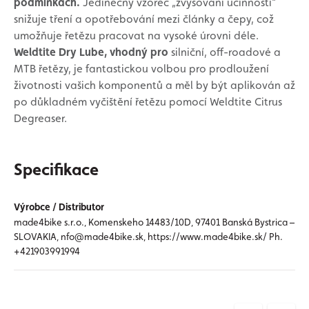
podmínkách.
Jedinečný vzorec „zvyšování účinnosti“
snižuje tření a opotřebování mezi články a čepy, což
umožňuje řetězu pracovat na vysoké úrovni déle.
Weldtite Dry Lube, vhodný pro
silniční, off-roadové a
MTB řetězy, je fantastickou volbou pro prodloužení
životnosti vašich komponentů a měl by být aplikován až
po důkladném vyčištění řetězu pomocí Weldtite Citrus
Degreaser.
Specifikace
Výrobce / Distributor
made4bike s.r.o., Komenskeho 14483/10D, 97401 Banská Bystrica –
SLOVAKIA, nfo@made4bike.sk, https://www.made4bike.sk/ Ph.
+421903991994