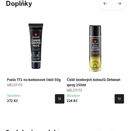
Doplňky
Pasta TF2 na karbonové části 50g
Čistič brzdových kotoučů Dirtwash
WELDTITE
spray 250ml
WELDTITE
Skladem
Skladem
272 Kč
224 Kč