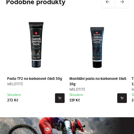
Podobné produkty
Pasta TF2 na karbonové části 50g
Montážní pasta na karbonové části
T
WELDTITE
10g
1
WELDTITE
W
Skladem
Skladem
S
272 Kč
119 Kč
2