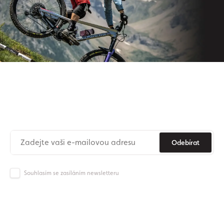
Přihlaste se k odběru našeho
newsletteru
Už nikdy nezmeškejte novinky ze světa Origos.
Odebírat
Souhlasím se zasíláním newsletteru