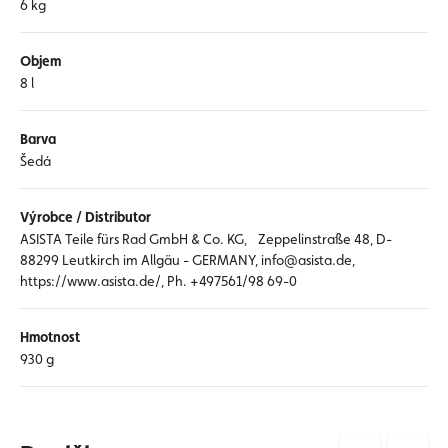
6 kg
Objem
8 l
Barva
Šedá
Výrobce / Distributor
ASISTA Teile fürs Rad GmbH & Co. KG, Zeppelinstraße 48, D-
88299 Leutkirch im Allgäu - GERMANY, info@asista.de,
https://www.asista.de/, Ph. +497561/98 69-0
Hmotnost
930 g