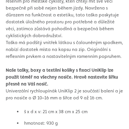
řešením pro městské cyklisty, kteří chtějí mít své věci
bezpečně při sobě nejen během jízdy. Navržena s
důrazem na funkčnost a estetiku, tato taška poskytuje
dostatek úložného prostoru pro potřebné a důležité
věci, zatímco zůstává pohodlná a bezpečná během
cyklistických dobrodružství.
Taška má podšitý vnitřek látkou s čalouněným spodkem,
nabízí dostatek místa na kapsu na zip. Originální s
reflexním prvkem a nastavitelným ramenním popruhem.
Naše tašky, boxy a textilní košíky s fixací UniKlip lze
použít téměř na všechny nosiče. Hravě nastavíte šířku
přesně na Váš nosič.
Univerzální rychloupínák UniKlip 2 je součástí balení a je
pro nosiče o Ø 10–16 mm a šířce od 9 až 16 cm.
š x d x v: 21 cm x 38 cm x 25 cm
hmotnost: 930 g