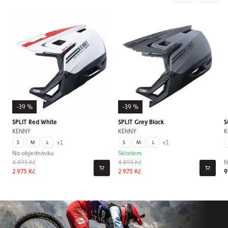
-39 %
-39 %
SPLIT Red White
SPLIT Grey Black
S
KENNY
KENNY
K
+1
+1
S
M
L
S
M
L
Na objednávku
Skladem
4 895 Kč
4 895 Kč
N
2 975 Kč
2 975 Kč
9