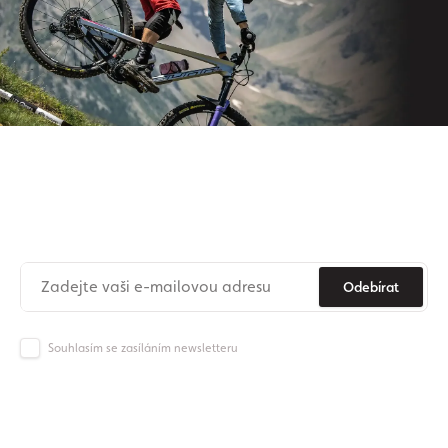
Přihlaste se k odběru našeho
newsletteru
Už nikdy nezmeškejte novinky ze světa Origos.
Odebírat
Souhlasím se zasíláním newsletteru