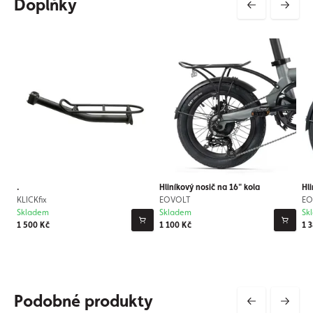
Doplňky
.
Hliníkový nosič na 16" kola
Hl
KLICKfix
EOVOLT
EO
Skladem
Skladem
Sk
1 500 Kč
1 100 Kč
1 
Podobné produkty